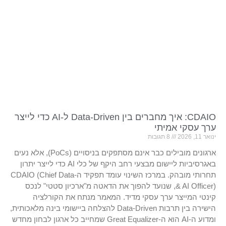
CDAIO: איך מחברים בין Data-Driven ל-AI כדי לייצר
ערך עסקי אמיתי
ינואר 11, 2026
8 תגובות
ארגונים מובילים כבר אינם מסתפקים בניסויים (PoCs), אלא נעים
באגרסיביות ליישום מבצעי רחב היקף של כלי AI כדי לייצר יתרון
תחרותי מובהק. במרכז השינוי עומד תפקיד ה-CDAIO (Chief Data
& AI Officer), שנועד להפוך את הדאטה מ"ארכיון סטטי" לנכס
קינטי המייצר ערך עסקי מדיד. המאמר מנתח את הקורלציה
הישירה בין תרבות Data-Driven להצלחה ביישומי בינה מלאכותית,
ומדוע ה-AI הוא ה-Great Equalizer שמחייב כל ארגון לבחון מחדש