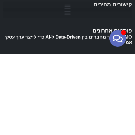
קישורים מהירים
פוסטים אחרונים
CDAIO: איך מחברים בין Data-Driven ל-AI כדי לייצר ערך עסקי
אמיתי
Database Thinking: להפסיק לנהל תאים ולהתחיל לבנות
ארכיטקטורת מידע
Semantic Layer: הלב הפועם של ה-Finance 4.0 וניהול דאטה
מודרני
Finance 4.0: המעבר לארכיטקטורת ערך אסטרטגית בעידן ה-AI
AI Risks – איך מודלי שפה חושפים אותנו לסיכונים חדשים
אנשי כספים זה בשבילכם