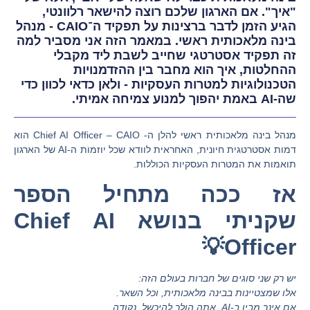
"איך". אם הארגון שלכם רוצה להישאר רלוונטי,
הגיע הזמן לדבר ברצינות על תפקיד ה־CAIO - מנהל
בינה מלאכותית ראשי. במאמר הזה אני מסביר למה
זה תפקיד אסטרטגי שחייב לשבת ליד מקבלי
ההחלטות, איך הוא מחבר בין ההזדמנויות
הטכנולוגיות למטרות העסקיות - ולאן כדאי לכוון כדי
שה-AI באמת יהפוך למנוע צמיחה אמיתי.
מנהל בינה מלאכותית ראשי להלן ה- Chief AI Officer – CAIO הוא
דמות אסטרטגית חיונית, האחראית לוודא שכל יוזמות ה-AI של הארגון
תואמות את המטרות העסקיות הכוללות.
אז ככה מתחיל הספר
שקניתי בנושא Chief AI
Officer💡
יש רק שני סוגים של חברות בעולם הזה:
אלו שמצטיינות בבינה מלאכותית, וכל השאר.
אם אינך מבין ב-AI, אתה הולך להיכשל, נקודה.