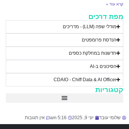
קרא עוד »
מפת דרכים
מודלי שפה (LLM) - מדריכים
הנדסת פרומפטים
חדשנות במחלקת כספים
הסיכונים ב-AI
CDAIO - Chiff Data & AI Officer
קטגוריות
AI בשטח – מדריכי שימוש בכלים
הסיכונים ב-AI
פרקטיקה עם ChatGPT
מודלי שפה – מדריכים (LLM)
חדשנות במחלקת כספים – ai-for-finance
שלומי עובד
יוני 9, 2025
5:16 am
אין תגובות