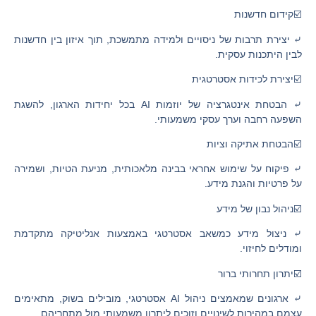
☑️קידום חדשנות
⤶ יצירת תרבות של ניסויים ולמידה מתמשכת, תוך איזון בין חדשנות
לבין היתכנות עסקית.
☑️יצירת לכידות אסטרטגית
⤶ הבטחת אינטגרציה של יוזמות AI בכל יחידות הארגון, להשגת
השפעה רחבה וערך עסקי משמעותי.
☑️הבטחת אתיקה וציות
⤶ פיקוח על שימוש אחראי בבינה מלאכותית, מניעת הטיות, ושמירה
על פרטיות והגנת מידע.
☑️ניהול נבון של מידע
⤶ ניצול מידע כמשאב אסטרטגי באמצעות אנליטיקה מתקדמת
ומודלים לחיזוי.
☑️יתרון תחרותי ברור
⤶ ארגונים שמאמצים ניהול AI אסטרטגי, מובילים בשוק, מתאימים
עצמם במהירות לשינויים וזוכים ליתרון משמעותי מול מתחריהם.