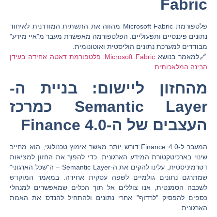
Fabric
פלטפורמת Microsoft Fabric מהווה את התשתית המודרנית לאיחוד
נתונים פיננסיים ותפעוליים. הפלטפורמה מאפשרת מעבר מ"איי מידע"
מבודדים למערכת נתונים הוליסטית ואוטונומית.
🔗למאמר בנושא
Microsoft Fabric: פלטפורמת דאטה אחידה בעידן
הבינה המלאכותית
.
מהחזון ליישום: בניית ה-
Semantic Layer כמרכז
העצבים של ה-Finance 4.0
המעבר ל-
Finance 4.0
דורש יותר מאשר אימוץ טכנולוגי; הוא מחייב
שינוי בארכיטקטורת המידע הארגונית. כדי להפוך את החזון למציאות
דטרמיניסטית, עלינו להקים את ה-
Semantic Layer
– ה"שכל הארגוני"
שמתרגם נתונים גולמיים לשפה עסקית אחידה. במאמר המוקדש
לשכבה הסמנטית, אנו צוללים אל תוך הכלים שמאפשרים למנהלי
כספים להפסיק "לרדוף" אחרי נתונים ולהתחיל להנדס את האמת
הארגונית.