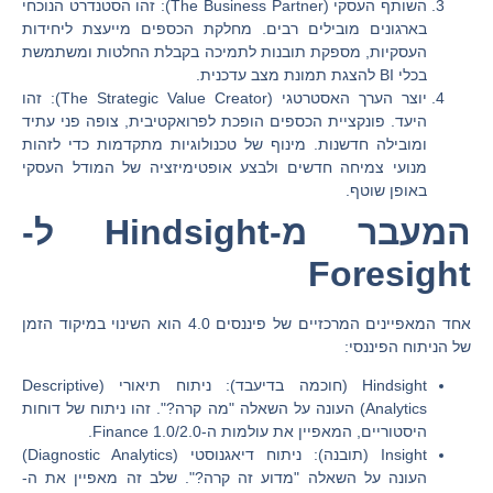
השותף העסקי (The Business Partner):
זהו הסטנדרט הנוכחי
בארגונים מובילים רבים. מחלקת הכספים מייעצת ליחידות
העסקיות, מספקת תובנות לתמיכה בקבלת החלטות ומשתמשת
בכלי BI להצגת תמונת מצב עדכנית.
יוצר הערך האסטרטגי (The Strategic Value Creator):
זהו
היעד. פונקציית הכספים הופכת לפרואקטיבית, צופה פני עתיד
ומובילה חדשנות. מינוף של טכנולוגיות מתקדמות כדי לזהות
מנועי צמיחה חדשים ולבצע אופטימיזציה של המודל העסקי
באופן שוטף.
המעבר מ-Hindsight ל-
Foresight
אחד המאפיינים המרכזיים של פיננסים 4.0 הוא השינוי במיקוד הזמן
של הניתוח הפיננסי:
Hindsight (חוכמה בדיעבד):
ניתוח תיאורי (Descriptive
Analytics) העונה על השאלה "מה קרה?". זהו ניתוח של דוחות
היסטוריים, המאפיין את עולמות ה-Finance 1.0/2.0.
Insight (תובנה):
ניתוח דיאגנוסטי (Diagnostic Analytics)
העונה על השאלה "מדוע זה קרה?". שלב זה מאפיין את ה-