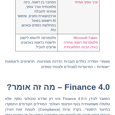
ערך עסקי אמיתי
המחבר בין דאטה, בינה
מלאכותית וערך עסקי,
ואחראי להובלת
ארכיטקטורת נתונים, שימושי
AI ויישומם בפועל
במחלקות כספים ובארגון
כולו.
Microsoft Fabric:
פלטפורמה לדוגמא ליישום
פלטפורמת דאטה אחידה
חדשנות בדאטה בארגונים
בעידן הבינה המלאכותית
שרוצים להוביל.
מאמרי הסדרה כוללים
חוברות הדרכה מפורטות
, תרשימים ודוגמאות
יישומיות – המיועדות למנהלים ולצוותי כספים.
Finance 4.0 – מה זה אומר?
המעבר לעידן ה-
Finance 4.0
אינו רק שדרוג טכנולוגי נוסף, אלא
טלטלה משמעותית בנוף הפיננסי העולמי. המודלים הקודמים התמקדו
בתיעוד היסטורי, בקרה וציות (
Compliance
). לעומת זאת העידן
הנוכחי דורש מעבר חד ליצירת ערך אסטרטגי המונע על ידי נתונים בזמן