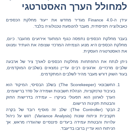
למחולל הערך האסטרטגי
עידן ה-Finance 4.0 מגדיר מחדש את ייעוד מחלקת הכספים
כאבולוציה תפיסתית, מעבר להטמעת טכנולוגיה בלבד.
בעבר מחלקת הכספים נתפסה כגוף המתעד אירועים מהעבר. כיום,
מחלקת הכספים היא מנוע הצמיחה המרכזי שצופה את העתיד ומנווט
את האסטרטגיה העסקית.
ניתן לנתח את התפתחות מחלקות הכספים לאורך ציר של ארבעה
שלבים מרכזיים. ארגונים רבים עדיין נמצאים בשלבים המוקדמים,
בעוד השוק דורש מעבר מהיר לשלבים המתקדמים.
החשבונאי (The Scorekeeper):
בשלב הבסיסי, המיקוד הוא
בעיבוד טרנזקציות, הנהלת חשבונות ושמירה על סדר ברישומים.
הערך לארגון הוא תפעולי בעיקרו – עמידה בדרישות החוק
והבטחת תקינות הרישום.
הבקר (The Controller):
שלב זה מוסיף רובד של בקרה
תקציבית וניתוח שונות (Variance Analysis). דגש על ניהול
עלויות והבטחת עמידה ביעדים פיננסיים שהוגדרו מראש, אך
הניתוח הוא עדיין ברובו בדיעבד.