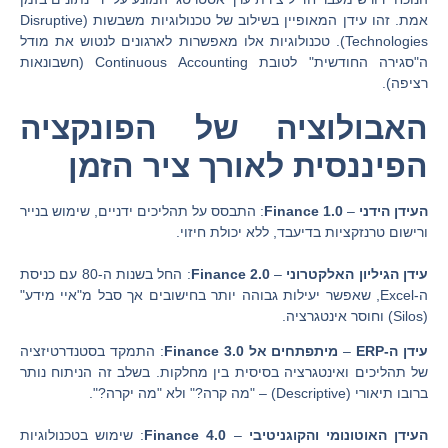
אמת. זהו עידן המאופיין בשילוב של טכנולוגיות משבשות (
Disruptive
Technologies
). טכנולוגיות אלו מאפשרות לארגונים לנטוש את מודל
ה"סגירה החודשית" לטובת
Continuous Accounting
(חשבונאות
רציפה).
האבולוציה של הפונקציה
הפיננסית לאורך ציר הזמן
העידן הידני
–
Finance 1.0
:
התבסס על תהליכים ידניים, שימוש בנייר
ורישום טרנזקציות בדיעבד, ללא יכולת חיזוי.
עידן הגיליון האלקטרוני
–
Finance 2.0
:
החל בשנות ה-80 עם כניסת
ה-
Excel
, שאפשר יעילות גבוהה יותר בחישובים אך סבל מ"איי מידע"
(
Silos
) וחוסר אינטגרציה.
עידן ה-ERP
–
מיתפתחים אל
Finance 3.0
:
התמקד בסטנדרטיזציה
של תהליכים ואינטגרציה בסיסית בין מחלקות. בשלב זה הניתוח נותר
ברובו תיאורי (
Descriptive
) – "מה קרה?" ולא "מה יקרה?".
העידן האוטונומי והקוגניטיבי
–
Finance 4.0
:
שימוש בטכנולוגיות