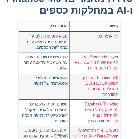
ו-AI במחלקות כספים
קישור
הסבר כללי
👈
את/ה כאן
מבוא ותפיסת עולם על
חדשנות ובינה מלאכותית
במחלקת הכספים.
Semantic Layer: הלב
איך מייצרים שכבת דאטה
הפועם של ה-Finance 4.0
עם משמעות בדאטה עבור
וניהול דאטה מודרני
ה-AI.
Finance 4.0: המדריך
אוטומציות בתהליכי
המלא ל-ETL ו-ELT
אינטגרציה של דאטה.
במחלקת הכספים
המודרנית
Database Thinking:
משנים תפיסה ועוברים
להפסיק לנהל תאים
מחשיבה של גריד באקסל
ולהתחיל לבנות
לארכיטקטורת דאטה חכמה
ארכיטקטורת מידע
ומודרנית.
CDAIO: איך מחברים בין
CDAIO (Chief Data & AI
Data-Driven ל-AI כדי לייצר
Officer)
– תפקיד אסטרטגי