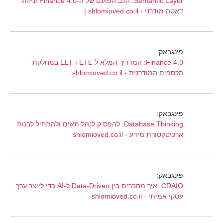
Semantic Layer: הלב הפועם של ה-Finance 4.0 וניהול
דאטה מודרני - shlomioved.co.il |
פינגבאק:
Finance 4.0: המדריך המלא ל-ETL ו-ELT במחלקת
הכספים המודרנית - shlomioved.co.il
פינגבאק:
Database Thinking: להפסיק לנהל תאים ולהתחיל לבנות
ארכיטקטורת מידע - shlomioved.co.il
פינגבאק:
CDAIO: איך מחברים בין Data-Driven ל-AI כדי לייצר ערך
עסקי אמיתי - shlomioved.co.il