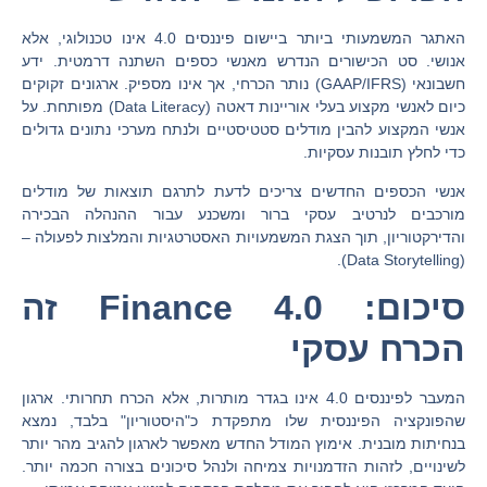
האתגר המשמעותי ביותר ביישום פיננסים 4.0 אינו טכנולוגי, אלא
אנושי. סט הכישורים הנדרש מאנשי כספים השתנה דרמטית. ידע
חשבונאי (GAAP/IFRS) נותר הכרחי, אך אינו מספיק. ארגונים זקוקים
כיום לאנשי מקצוע בעלי אוריינות דאטה (Data Literacy) מפותחת. על
אנשי המקצוע להבין מודלים סטטיסטיים ולנתח מערכי נתונים גדולים
כדי לחלץ תובנות עסקיות.
אנשי הכספים החדשים צריכים לדעת לתרגם תוצאות של מודלים
מורכבים לנרטיב עסקי ברור ומשכנע עבור ההנהלה הבכירה
והדירקטוריון, תוך הצגת המשמעויות האסטרטגיות והמלצות לפעולה –
(Data Storytelling).
סיכום: Finance 4.0 זה
הכרח עסקי
המעבר לפיננסים 4.0 אינו בגדר מותרות, אלא הכרח תחרותי. ארגון
שהפונקציה הפיננסית שלו מתפקדת כ"היסטוריון" בלבד, נמצא
בנחיתות מובנית. אימוץ המודל החדש מאפשר לארגון להגיב מהר יותר
לשינויים, לזהות הזדמנויות צמיחה ולנהל סיכונים בצורה חכמה יותר.