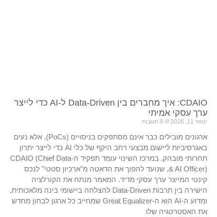
CDAIO: איך מחברים בין Data-Driven ל-AI כדי לייצר
ערך עסקי אמיתי
ינואר 11, 2026
8 תגובות
ארגונים מובילים כבר אינם מסתפקים בניסויים (PoCs), אלא נעים
באגרסיביות ליישום מבצעי רחב היקף של כלי AI כדי לייצר יתרון
תחרותי מובהק. במרכז השינוי עומד תפקיד ה-CDAIO (Chief Data
& AI Officer), שנועד להפוך את הדאטה מ"ארכיון סטטי" לנכס
קינטי המייצר ערך עסקי מדיד. המאמר מנתח את הקורלציה
הישירה בין תרבות Data-Driven להצלחה ביישומי בינה מלאכותית,
ומדוע ה-AI הוא ה-Great Equalizer שמחייב כל ארגון לבחון מחדש
את האסטרטגיה שלו