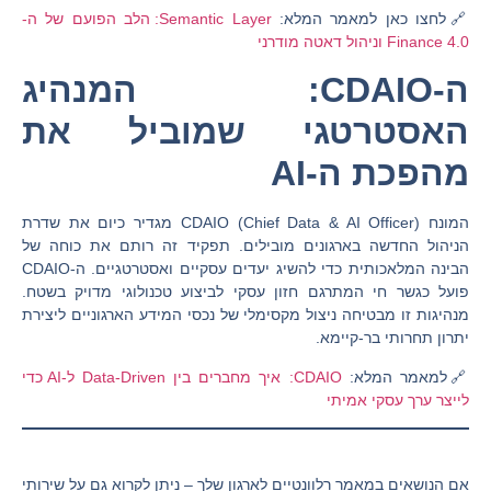
🔗לחצו כאן למאמר המלא:
Semantic Layer: הלב הפועם של ה-
Finance 4.0 וניהול דאטה מודרני
ה-CDAIO: המנהיג
האסטרטגי שמוביל את
מהפכת ה-AI
המונח
CDAIO
(Chief Data & AI Officer) מגדיר כיום את שדרת
הניהול החדשה בארגונים מובילים. תפקיד זה רותם את כוחה של
הבינה המלאכותית כדי להשיג יעדים עסקיים ואסטרטגיים. ה-CDAIO
פועל כגשר חי המתרגם חזון עסקי לביצוע טכנולוגי מדויק בשטח.
מנהיגות זו מבטיחה ניצול מקסימלי של נכסי המידע הארגוניים ליצירת
יתרון תחרותי בר-קיימא.
🔗למאמר המלא:
CDAIO: איך מחברים בין Data-Driven ל-AI כדי
לייצר ערך עסקי אמיתי
אם הנושאים במאמר רלוונטיים לארגון שלך – ניתן לקרוא גם על שירותי