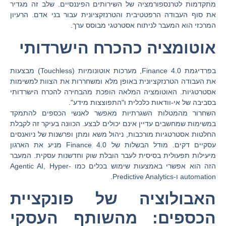
מתקדמות לטרנספורמציה של השירותים הפיננסיים. שלב זה מגדיר
את סוף העבודה הרפטטיבית והטרנזקציונית עבור בני אדם. הרעיון
המרכזי הוא המעבר לניתוח אסטרטגי מבוסס ערך.
אוטומציה כהכרח הישרדותי
בפרדיגמת Finance 4.0, מערכות אוטונומיות (Touchless) מבצעות
את העבודה הטרנזקציונית באופן מלא ומשחררות את הצוות למשימות
אסטרטגיות. האוטומציה המלאה הופכת מהבחירה להכרח הישרדותי
בסביבה של אי-וודאות כלכלית ו"התפוצצות מידע".
השחרור מהמטלות השגרתיות מאפשר לאנשי הכספים להתמקד
במשימות שמחשבים עדיין אינם יכולים לבצע. הכוונה בעיקר זה לקבלת
החלטות אסטרטגיות מורכבות, ניהול משא ומתן ופרשנות של ניואנסים
עסקיים דקים. מודל הבשלות של Finance 4.0 מניע את הארגון
מיעילות תפעולית בסיסית לעבר הובלת שוק וחדשנות עסקית. המעבר
הזה הוא אפשרי באמצעות שימוש בכלים כמו
Hyper-
,
Agentic AI
automation
ו-
Predictive Analytics
.
האבולוציה של פונקציית
הכספים: מהשותף העסקי