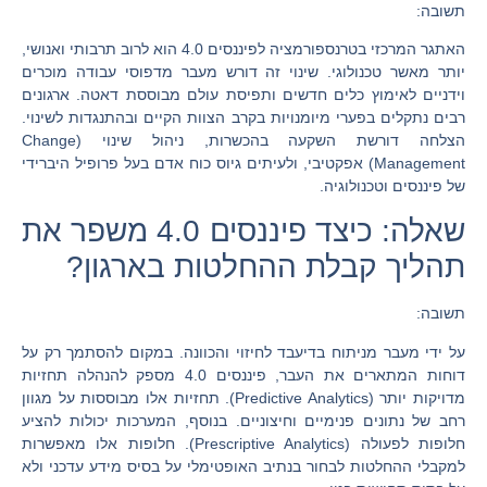
תשובה:
האתגר המרכזי בטרנספורמציה לפיננסים 4.0 הוא לרוב תרבותי ואנושי,
יותר מאשר טכנולוגי. שינוי זה דורש מעבר מדפוסי עבודה מוכרים
וידניים לאימוץ כלים חדשים ותפיסת עולם מבוססת דאטה. ארגונים
רבים נתקלים בפערי מיומנויות בקרב הצוות הקיים ובהתנגדות לשינוי.
הצלחה דורשת השקעה בהכשרות, ניהול שינוי (Change
Management) אפקטיבי, ולעיתים גיוס כוח אדם בעל פרופיל היברידי
של פיננסים וטכנולוגיה.
שאלה: כיצד פיננסים 4.0 משפר את
תהליך קבלת ההחלטות בארגון?
תשובה:
על ידי מעבר מניתוח בדיעבד לחיזוי והכוונה. במקום להסתמך רק על
דוחות המתארים את העבר, פיננסים 4.0 מספק להנהלה תחזיות
מדויקות יותר (Predictive Analytics). תחזיות אלו מבוססות על מגוון
רחב של נתונים פנימיים וחיצוניים. בנוסף, המערכות יכולות להציע
חלופות לפעולה (Prescriptive Analytics). חלופות אלו מאפשרות
למקבלי ההחלטות לבחור בנתיב האופטימלי על בסיס מידע עדכני ולא