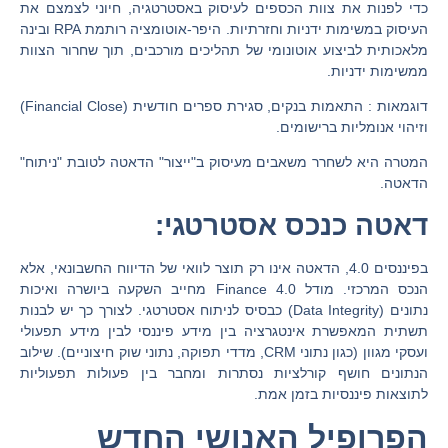
כדי לפנות את צוות הכספים לעיסוק באסטרטגיה, חיוני לצמצם את
העיסוק במשימות ידניות וחזרתיות. היפר-אוטומציה
רותמת
RPA ובינה
מלאכותית לביצוע אוטונומי של תהליכים מורכבים, תוך שחרור הצוות
ממשימות ידניות.
דוגמאות : התאמות בנקים, סגירת ספרים חודשית (Financial Close)
וזיהוי אנומליות ברישומים.
המטרה היא לשחרר משאבים מעיסוק ב"ייצור" הדאטה לטובת "ניתוח"
הדאטה.
דאטה כנכס אסטרטגי:
בפיננסים 4.0, הדאטה אינו רק תוצר לוואי של הדיווח החשבונאי, אלא
הנכס המרכזי. מודל Finance 4.0 מחייב השקעה ביושרה ואיכות
נתונים (Data Integrity) כבסיס לניתוח אסטרטגי. לצורך כך יש לבנות
תשתית המאפשרת אינטגרציה בין מידע פיננסי לבין מידע תפעולי
ועסקי מגוון (כגון נתוני CRM, מדדי תפוקה, נתוני שוק חיצוניים). שילוב
הנתונים
חושף
קורלציות נסתרות ומחבר בין פעולות תפעוליות
לתוצאות פיננסיות בזמן אמת.
הפרופיל האנושי החדש