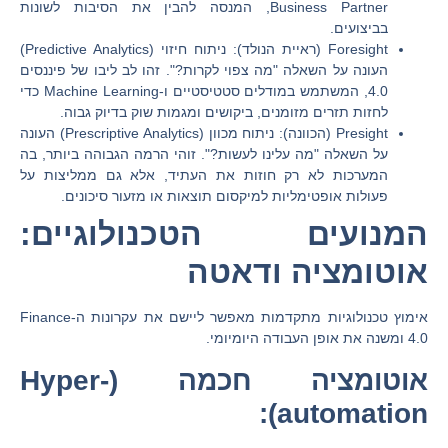
Business Partner, המנסה להבין את הסיבות לשונות
בביצועים.
Foresight (ראיית הנולד):
ניתוח חיזוי (Predictive Analytics)
העונה על השאלה "מה צפוי לקרות?". זהו לב ליבו של פיננסים
4.0, המשתמש במודלים סטטיסטיים ו-Machine Learning כדי
לחזות תזרים מזומנים, ביקושים ומגמות שוק בדיוק גבוה.
Presight (הכוונה):
ניתוח מכוון (Prescriptive Analytics) העונה
על השאלה "מה עלינו לעשות?". זוהי הרמה הגבוהה ביותר, בה
המערכות לא רק חוזות את העתיד, אלא גם ממליצות על
פעולות אופטימליות למיקסום תוצאות או מזעור סיכונים.
המנועים הטכנולוגיים:
אוטומציה ודאטה
אימוץ טכנולוגיות מתקדמות מאפשר ליישם את עקרונות ה-Finance
4.0 ומשנה את אופן העבודה היומיומי.
אוטומציה חכמה (Hyper-
automation):