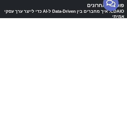
פוסטים אחרונים
CDAIO: איך מחברים בין Data-Driven ל-AI כדי לייצר ערך עסקי
אמיתי
Database Thinking: להפסיק לנהל תאים ולהתחיל לבנות
ארכיטקטורת מידע
Semantic Layer: הלב הפועם של ה-Finance 4.0 וניהול דאטה
מודרני
Finance 4.0: המעבר לארכיטקטורת ערך אסטרטגית בעידן ה-AI
AI Risks – איך מודלי שפה חושפים אותנו לסיכונים חדשים
אנשי כספים זה בשבילכם
Database Thinking: להפסיק לנהל תאים ולהתחיל לבנות
ארכיטקטורת מידע
Semantic Layer: הלב הפועם של ה-Finance 4.0 וניהול דאטה