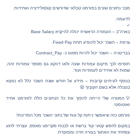
מבני נתונים שונים בפורמט טבלאי שדורשים קונסולידציה ואחידות.
לדוגמה:
⤶
בארה"ב –
העמודה הראשית יכולה להיקרא Base Salary.
צרפת –
השכר יכול להופיע תחת Fixed Pay.
בבריטניה –
השכר יכול להיות מסווג כ- Contract_Pay
תוסיפו לכך מיקום עמודות שונה ולאו דווקא גם מספר עמודות זהה,
שמות לא אחידים לעמודות ועוד.
בנוסף לעיתים קרובות – מידע על חודש ושנת השכר כלל לא נמצא
בטבלה אלא בשם הקובץ! 😲
💡המטרה שלי הייתה להפוך את כל הנתונים הללו לפורמט אחיד
ואוטומטי.
פורמט כזה שיאפשר ניתוח קל ונוח של נתוני השכר מכל המדינות!
במקום לחפש קטעי קוד ברשת או לבנות סקריפט מאפס, עצרתי לרגע
ונסחתי את האתגר בצורה חדה וממוקדת.