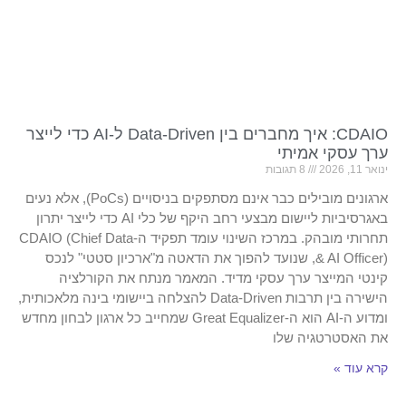
CDAIO: איך מחברים בין Data-Driven ל-AI כדי לייצר
ערך עסקי אמיתי
ינואר 11, 2026
8 תגובות
ארגונים מובילים כבר אינם מסתפקים בניסויים (PoCs), אלא נעים
באגרסיביות ליישום מבצעי רחב היקף של כלי AI כדי לייצר יתרון
תחרותי מובהק. במרכז השינוי עומד תפקיד ה-CDAIO (Chief Data
& AI Officer), שנועד להפוך את הדאטה מ"ארכיון סטטי" לנכס
קינטי המייצר ערך עסקי מדיד. המאמר מנתח את הקורלציה
הישירה בין תרבות Data-Driven להצלחה ביישומי בינה מלאכותית,
ומדוע ה-AI הוא ה-Great Equalizer שמחייב כל ארגון לבחון מחדש
את האסטרטגיה שלו
קרא עוד »