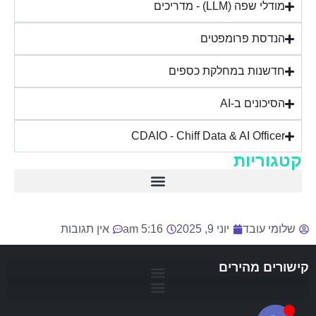
מודלי שפה (LLM) - מדריכים
הנדסת פרומפטים
חדשנות במחלקת כספים
הסיכונים ב-AI
CDAIO - Chiff Data & AI Officer
קטגוריות
AI בשטח – מדריכי שימוש בכלים
הסיכונים ב-AI
פרקטיקה עם ChatGPT
מודלי שפה – מדריכים (LLM)
חדשנות במחלקת כספים – ai-for-finance
שלומי עובד
יוני 9, 2025
5:16 am
אין תגובות
קישורים מהירים