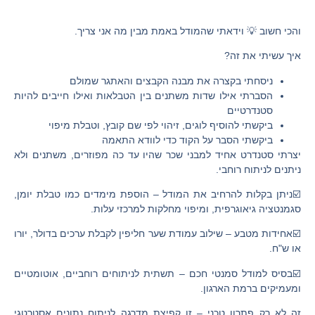
והכי חשוב 💡
וידאתי שהמודל באמת מבין מה אני צריך.
איך עשיתי את זה?
ניסחתי בקצרה את מבנה הקבצים והאתגר שמולם
הסברתי אילו שדות משתנים בין הטבלאות ואילו חייבים להיות
סטנדרטיים
ביקשתי להוסיף לוגים, זיהוי לפי שם קובץ, וטבלת מיפוי
ביקשתי הסבר על הקוד כדי לוודא התאמה
יצרתי
סטנדרט אחיד
למבני שכר שהיו עד כה מפוזרים, משתנים ולא
ניתנים לניתוח רוחבי.
☑️ניתן בקלות להרחיב את המודל
– הוספת מימדים כמו טבלת יומן,
סגמנטציה גיאוגרפית, ומיפוי מחלקות למרכזי עלות.
☑️אחידות מטבע
– שילוב עמודת שער חליפין לקבלת ערכים בדולר, יורו
או ש"ח.
☑️בסיס למודל סמנטי חכם
– תשתית לניתוחים רוחביים, אוטומטיים
ומעמיקים ברמת הארגון.
זה לא רק פתרון טכני – זו
קפיצת מדרגה לניתוח נתונים אסטרטגי