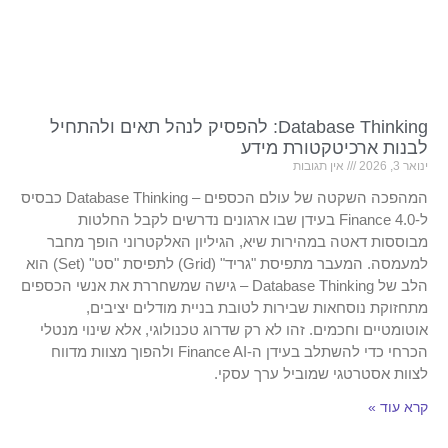
Database Thinking: להפסיק לנהל תאים ולהתחיל
לבנות ארכיטקטורת מידע
ינואר 3, 2026
אין תגובות
המהפכה השקטה של עולם הכספים – Database Thinking כבסיס
ל-Finance 4.0 בעידן שבו ארגונים נדרשים לקבל החלטות
מבוססות דאטה במהירות שיא, הגיליון האלקטרוני הופך מחבר
למעמסה. המעבר מתפיסת "גריד" (Grid) לתפיסת "סט" (Set) הוא
הלב של Database Thinking – גישה שמשחררת את אנשי הכספים
מתחזוקת נוסחאות שבירות לטובת בניית מודלים יציבים,
אוטומטיים וחכמים. זהו לא רק שדרוג טכנולוגי, אלא שינוי מנטלי
הכרחי כדי להשתלב בעידן ה-Finance AI ולהפוך מצוות מדווח
לצוות אסטרטגי שמוביל ערך עסקי.
קרא עוד »