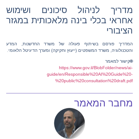
מדריך לניהול סיכונים ושימוש
אחראי בכלי בינה מלאכותית במגזר
הציבורי
המדריך פורסם בשיתוף פעולה של
משרד החדשנות, המדע
והטכנולוגיה
,
משרד המשפטים
(ייעוץ וחקיקה) ו
מערך הדיגיטל הלאומי
.
🌐קישור למאמר
https://www.gov.il/BlobFolder/news/ai-
guide/en/Responsible%20AI%20Guide%20-
%20public%20consultation%20draft.pdf
מחבר המאמר