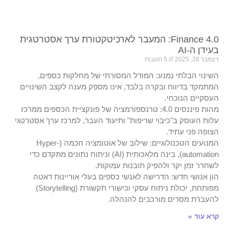
Finance 4.0: המעבר לארכיטקטורת ערך אסטרטגית
בעידן ה-AI
דצמבר 28, 2025
5 תגובות
השינוי הבלתי נמנע: המודל המסורתי של מחלקות כספים,
המתמקד בדיווח ובקרה בלבד, אינו מספק מענה לקצב השינויים
העסקיים הנוכחי.
מהות פיננסים 4.0: טרנספורמציה של פונקציית הכספים ממרכז
עלות העוסק ב"כיבוי שריפות" ותיעוד העבר, למרכז ערך אסטרטגי
הצופה פני עתיד.
המנועים הטכנולוגיים: שילוב של אוטומציה חכמה (Hyper-
automation), בינה מלאכותית (AI) וניתוח נתונים מתקדם כדי
לשחרר זמן יקר ולהפיק תובנות עמוקות.
הון אנושי חדש: הדרישה לאנשי כספים בעלי אוריינות דאטה
מפותחת, יכולת ניתוח עסקי וכישורי תקשורת (Storytelling)
להעברת מסרים מורכבים להנהלה.
קרא עוד »