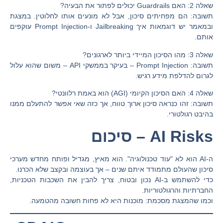
שאלה 2: האם Guardrails יכולים לפתור את הבעיה?
תשובה: הם מפחיתים סיכון, אבל לא מונעים אותו לחלוטין. במצגת
ובמאמר יש דוגמאות איך Jailbreaking ו-Prompt Injection עוקפים
אותם.
שאלה 3: מהו הסיכון המיידי ביותר לארגונים?
תשובה: Prompt Injection – בעיקר בממשקי API – משום שהוא עלול
לגרום להדלפת מידע רגיש.
שאלה 4: האם הסיכון הקיומי (AGI) הוא באמת רלוונטי?
תשובה: זהו כנראה סיכון ארוך טווח, אך כזה שאי אפשר להתעלם ממנו
בהיבט רגולטורי.
AI Risks – סיכום
ה-AI הוא לא "עוד טכנולוגיה". הוא מאיץ, מגדיל ופותח מחדש מערכי
סיכון שהעולם מתמודד איתם שנים – אך בעוצמה ובקצב שלא הכרנו.
כדי להשתמש ב-AI נכון ובטוח, צריך להבין את השכבות הטכניות,
החברתיות והרגולטוריות.
וכמו שהמצגת מסכמת: מוכנות היא לא פחות חשובה מהטמעה.