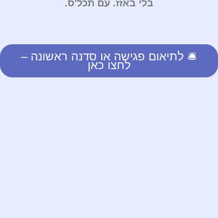
בלי באזז. עם תכל'ס.
🛎️ לתיאום פגישה או סדנה ראשונה –
לחצו כאן