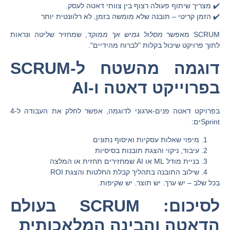
✔️ מצריך שיתוף פעולה רצוף בין צוותי דאטה לעסק.
✔️ הזמן קריטי – תובנה שלא מומשה בזמן, לא רלוונטית יותר
SCRUM מאפשר
מסלול גמיש אך ממוקד
, שמחזיר שליטה ונראות
לתוך פרויקט שיכול בקלות "לברוח מהידיים".
דוגמה מהשטח ל-SCRUM
בפרוייקט דאטה ו-AI
בפרויקט דאטה פנים-ארגוני לדוגמה, אפשר לחלק את העבודה ל-4
Sprintים:
מיפוי שאלות עסקיות ואיסוף נתונים
עיבוד, ניקוי והצגת תובנות בסיסיות
בניית מודל ML או AI שמחזירים תחזית או המלצה
שילוב התובנה בתהליך קבלת החלטות והצגת ROI
בכל שלב – יש ערך. יש תוצר. יש שקיפות.
לסיכום: SCRUM בעולם
הדאטה והבינה המלאכותית