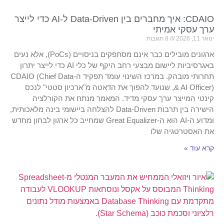
CDAIO: איך מחברים בין Data-Driven ל-AI כדי לייצר
ערך עסקי אמיתי
ינואר 11, 2026
8 תגובות
ארגונים מובילים כבר אינם מסתפקים בניסויים (PoCs), אלא נעים
באגרסיביות ליישום מבצעי רחב היקף של כלי AI כדי לייצר יתרון
תחרותי מובהק. במרכז השינוי עומד תפקיד ה-CDAIO (Chief Data
& AI Officer), שנועד להפוך את הדאטה מ"ארכיון סטטי" לנכס
קינטי המייצר ערך עסקי מדיד. המאמר מנתח את הקורלציה
הישירה בין תרבות Data-Driven להצלחה ביישומי בינה מלאכותית,
ומדוע ה-AI הוא ה-Great Equalizer שמחייב כל ארגון לבחון מחדש
את האסטרטגיה שלו
קרא עוד »