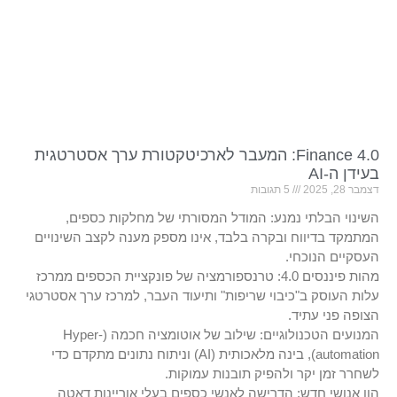
Finance 4.0: המעבר לארכיטקטורת ערך אסטרטגית
בעידן ה-AI
דצמבר 28, 2025
5 תגובות
השינוי הבלתי נמנע: המודל המסורתי של מחלקות כספים,
המתמקד בדיווח ובקרה בלבד, אינו מספק מענה לקצב השינויים
העסקיים הנוכחי.
מהות פיננסים 4.0: טרנספורמציה של פונקציית הכספים ממרכז
עלות העוסק ב"כיבוי שריפות" ותיעוד העבר, למרכז ערך אסטרטגי
הצופה פני עתיד.
המנועים הטכנולוגיים: שילוב של אוטומציה חכמה (Hyper-
automation), בינה מלאכותית (AI) וניתוח נתונים מתקדם כדי
לשחרר זמן יקר ולהפיק תובנות עמוקות.
הון אנושי חדש: הדרישה לאנשי כספים בעלי אוריינות דאטה