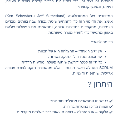
דחוסים זה לצד זה, כדי להזיז את הכדור קדימה בשיתוף פעולה,
תיאום, ומאמץ קבוצתי.
המייסדים של המתודולוגיה (Jeff Sutherland ו-Ken Schwaber)
אימצו את הדימוי הזה כדי להמחיש שיטת עבודה שבה
צוותים עובדים
בצמידות, מתקשרים בתדירות גבוהה, ומתאמים את הפעולות שלהם
באופן מתמשך כדי להשיג מטרה משותפת
.
בדומה לרוגבי:
אין "גיבור אחד" – ההצלחה היא של הצוות
יש תגובה מהירה לדינמיקה משתנה
כל תזוזה קטנה דורשת שיתוף פעולה ומודעות הדדית
SCRUM הוא לא ראשי תיבות – אלא
מטאפורה חזקה
לצורת עבודה
אג'ילית, שיתופית ודינמית.
היתרון ?
✔️ בגישה זו המשאבים מנוצלים טוב יותר.
✔️ הצוות מרוכז במטרות ברורות.
✔️ הלקוח – או ההנהלה – רואה תוצאות כבר בשלבים מוקדמים