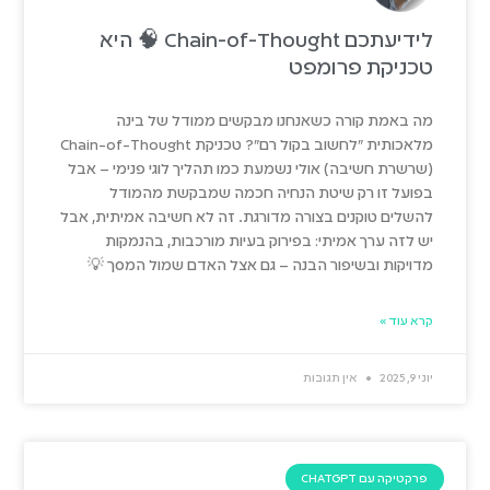
לידיעתכם Chain-of-Thought 🧠 היא
טכניקת פרומפט
מה באמת קורה כשאנחנו מבקשים ממודל של בינה
מלאכותית "לחשוב בקול רם"? טכניקת Chain-of-Thought
(שרשרת חשיבה) אולי נשמעת כמו תהליך לוגי פנימי – אבל
בפועל זו רק שיטת הנחיה חכמה שמבקשת מהמודל
להשלים טוקנים בצורה מדורגת. זה לא חשיבה אמיתית, אבל
יש לזה ערך אמיתי: בפירוק בעיות מורכבות, בהנמקות
מדויקות ובשיפור הבנה – גם אצל האדם שמול המסך 💡
קרא עוד »
יוני 9, 2025
אין תגובות
פרקטיקה עם CHATGPT