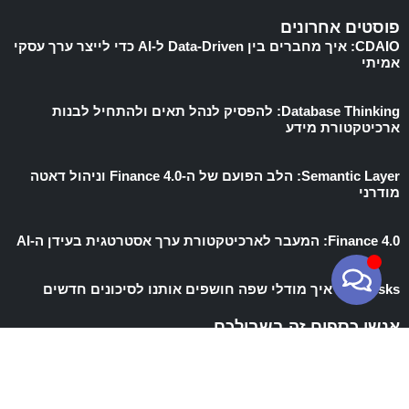
פוסטים אחרונים
CDAIO: איך מחברים בין Data-Driven ל-AI כדי לייצר ערך עסקי
אמיתי
Database Thinking: להפסיק לנהל תאים ולהתחיל לבנות
ארכיטקטורת מידע
Semantic Layer: הלב הפועם של ה-Finance 4.0 וניהול דאטה
מודרני
Finance 4.0: המעבר לארכיטקטורת ערך אסטרטגית בעידן ה-AI
AI Risks – איך מודלי שפה חושפים אותנו לסיכונים חדשים
אנשי כספים זה בשבילכם
Database Thinking: להפסיק לנהל תאים ולהתחיל לבנות
ארכיטקטורת מידע