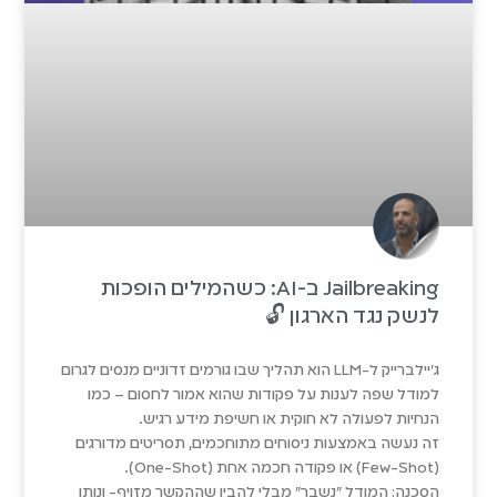
Jailbreaking ב-AI: כשהמילים הופכות
לנשק נגד הארגון 🔓
ג'יילברייק ל-LLM הוא תהליך שבו גורמים זדוניים מנסים לגרום
למודל שפה לענות על פקודות שהוא אמור לחסום – כמו
הנחיות לפעולה לא חוקית או חשיפת מידע רגיש.
זה נעשה באמצעות ניסוחים מתוחכמים, תסריטים מדורגים
(Few-Shot) או פקודה חכמה אחת (One-Shot).
הסכנה: המודל "נשבר" מבלי להבין שההקשר מזויף- ונותן