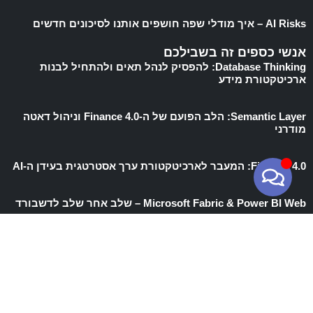
AI Risks – איך מודלי שפה חושפים אותנו לסיכונים חדשים
אנשי כספים זה בשבילכם
Database Thinking: להפסיק לנהל תאים ולהתחיל לבנות
ארכיטקטורת מידע
Semantic Layer: הלב הפועם של ה-Finance 4.0 וניהול דאטה
מודרני
Finance 4.0: המעבר לארכיטקטורת ערך אסטרטגית בעידן ה-AI
Microsoft Fabric & Power BI Web – שלב אחר שלב לדשבורד
מהפכת הדאטה : Microsoft Fabric Medallion Architecture
עקבו אחרינו