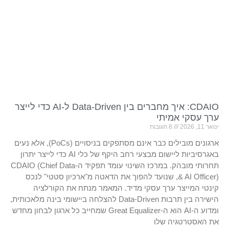
CDAIO: איך מחברים בין Data-Driven ל-AI כדי לייצר
ערך עסקי אמיתי
ינואר 11, 2026
8 תגובות
ארגונים מובילים כבר אינם מסתפקים בניסויים (PoCs), אלא נעים
באגרסיביות ליישום מבצעי רחב היקף של כלי AI כדי לייצר יתרון
תחרותי מובהק. במרכז השינוי עומד תפקיד ה-CDAIO (Chief Data
& AI Officer), שנועד להפוך את הדאטה מ"ארכיון סטטי" לנכס
קינטי המייצר ערך עסקי מדיד. המאמר מנתח את הקורלציה
הישירה בין תרבות Data-Driven להצלחה ביישומי בינה מלאכותית,
ומדוע ה-AI הוא ה-Great Equalizer שמחייב כל ארגון לבחון מחדש
את האסטרטגיה שלו