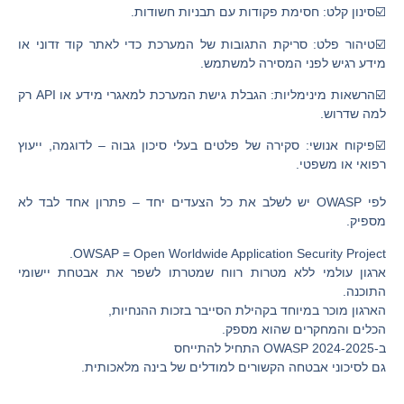
☑️סינון קלט: חסימת פקודות עם תבניות חשודות.
☑️טיהור פלט: סריקת התגובות של המערכת כדי לאתר קוד זדוני או
מידע רגיש לפני המסירה למשתמש.
☑️הרשאות מינימליות: הגבלת גישת המערכת למאגרי מידע או API רק
למה שדרוש.
☑️פיקוח אנושי: סקירה של פלטים בעלי סיכון גבוה – לדוגמה, ייעוץ
רפואי או משפטי.
לפי OWASP יש לשלב את כל הצעדים יחד – פתרון אחד לבד לא
מספיק.
OWSAP = Open Worldwide Application Security Project.
ארגון עולמי ללא מטרות רווח שמטרתו לשפר את אבטחת יישומי
התוכנה.
הארגון מוכר במיוחד בקהילת הסייבר בזכות ההנחיות,
הכלים והמחקרים שהוא מספק.
ב-2024-2025 OWASP התחיל להתייחס
גם לסיכוני אבטחה הקשורים למודלים של בינה מלאכותית.