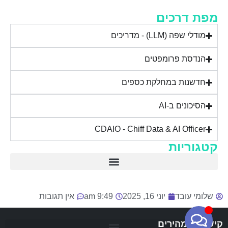
מפת דרכים
מודלי שפה (LLM) - מדריכים
הנדסת פרומפטים
חדשנות במחלקת כספים
הסיכונים ב-AI
CDAIO - Chiff Data & AI Officer
קטגוריות
AI בשטח – מדריכי שימוש בכלים
הסיכונים ב-AI
פרקטיקה עם ChatGPT
מודלי שפה – מדריכים (LLM)
חדשנות במחלקת כספים – ai-for-finance
שלומי עובד
יוני 16, 2025
9:49 am
אין תגובות
קישורים מהירים