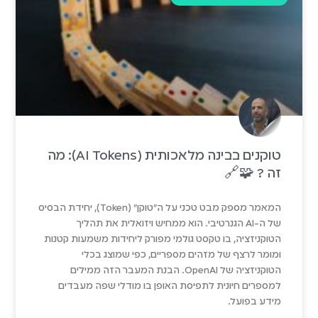
טוקנים בבינה מלאכותית (AI Tokens): מה
זה ? 🧩🔗
המאמר מספק מבט טכני על ה"טוקן" (Token), יחידת הבסיס
של ה-AI הגנרטיבי. הוא ממחיש ויזואלית את תהליך
הטוקניזציה, בו טקסט גולמי מפורק ליחידות משמעות קטנות
ומומר לרצף של מזהים מספריים, כפי שמוצג בכלי
הטוקניזציה של OpenAI. הבנת המעבר הזה ממילים
למספרים חיונית לתפיסת האופן בו מודלי שפה מעבדים
מידע בפועל.