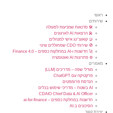
ראשי
שירותים
🛠️ סדנאות שמניעות לפעולה
🎤 הרצאות AI לארגונים
🤝 קואוצ’ינג אישי למנהלים​
🧭 שירותי CDO שמחוללים שינוי​
🚀 חדשנות ו-AI במחלקות כספים – Finance 4.0
⚙️ פתרונות AI ואוטומציה
מאמרים
מודלי שפה – מדריכים (LLM)
פרקטיקה עם ChatGPT
הנדסת פרומפטים
AI בשטח – מדריכי שימוש בכלים
CDAIO Chief Data & AI Officer
חדשנות במחלקת כספים – ai-for-finance
הסיכונים ב-AI
יצירת קשר