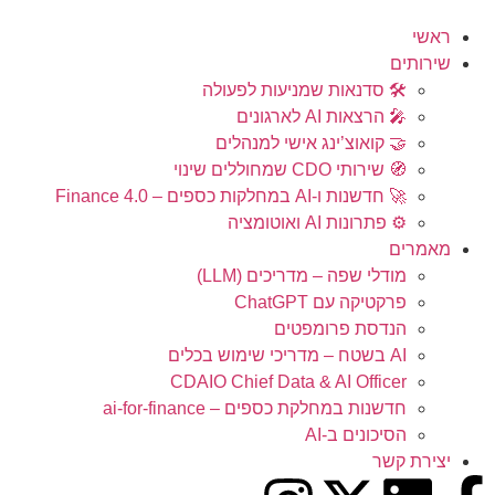
ראשי
שירותים
🛠️ סדנאות שמניעות לפעולה
🎤 הרצאות AI לארגונים
🤝 קואוצ’ינג אישי למנהלים​
🧭 שירותי CDO שמחוללים שינוי​
🚀 חדשנות ו-AI במחלקות כספים – Finance 4.0
⚙️ פתרונות AI ואוטומציה
מאמרים
מודלי שפה – מדריכים (LLM)
פרקטיקה עם ChatGPT
הנדסת פרומפטים
AI בשטח – מדריכי שימוש בכלים
CDAIO Chief Data & AI Officer
חדשנות במחלקת כספים – ai-for-finance
הסיכונים ב-AI
יצירת קשר