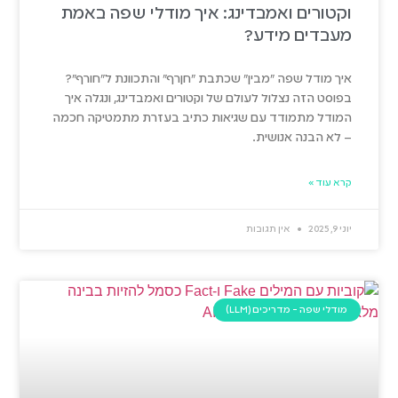
וקטורים ואמבדינג: איך מודלי שפה באמת
מעבדים מידע?
איך מודל שפה "מבין" שכתבת "חןרף" והתכוונת ל"חורף"?
בפוסט הזה נצלול לעולם של וקטורים ואמבדינג, ונגלה איך
המודל מתמודד עם שגיאות כתיב בעזרת מתמטיקה חכמה
– לא הבנה אנושית.
קרא עוד »
יוני 9, 2025
אין תגובות
מודלי שפה - מדריכים (LLM)