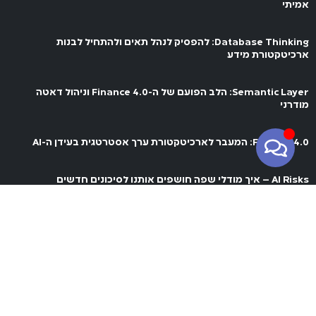
אמיתי
Database Thinking: להפסיק לנהל תאים ולהתחיל לבנות
ארכיטקטורת מידע
Semantic Layer: הלב הפועם של ה-Finance 4.0 וניהול דאטה
מודרני
Finance 4.0: המעבר לארכיטקטורת ערך אסטרטגית בעידן ה-AI
AI Risks – איך מודלי שפה חושפים אותנו לסיכונים חדשים
אנשי כספים זה בשבילכם
Database Thinking: להפסיק לנהל תאים ולהתחיל לבנות
ארכיטקטורת מידע
Semantic Layer: הלב הפועם של ה-Finance 4.0 וניהול דאטה
מודרני