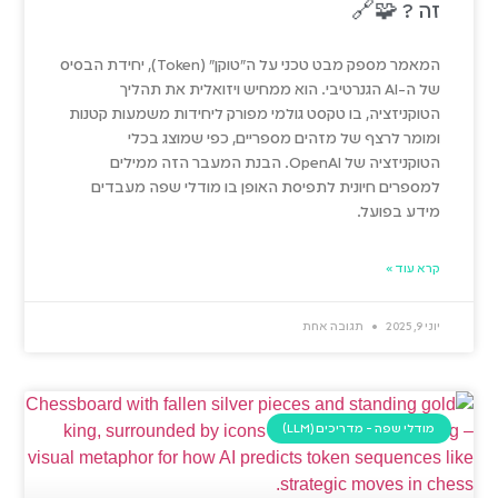
זה ? 🧩🔗
המאמר מספק מבט טכני על ה"טוקן" (Token), יחידת הבסיס
של ה-AI הגנרטיבי. הוא ממחיש ויזואלית את תהליך
הטוקניזציה, בו טקסט גולמי מפורק ליחידות משמעות קטנות
ומומר לרצף של מזהים מספריים, כפי שמוצג בכלי
הטוקניזציה של OpenAI. הבנת המעבר הזה ממילים
למספרים חיונית לתפיסת האופן בו מודלי שפה מעבדים
מידע בפועל.
קרא עוד »
יוני 9, 2025
תגובה אחת
מודלי שפה - מדריכים (LLM)