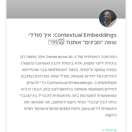
Contextual Embeddings: איך מודלי
שפה "מבינים" אותנו? 🐭🆚🖱️
המהפכה האמיתית של ה-Generative AI אינה טמונה רק
ביכולת לייצר טקסט, אלא ביכולת להבין Context (הקשר)
בצורה עמוקה ודינמית. בניגוד לטכנולוגיות עבר שהתייחסו
למילים כאל יחידות סטטיות, מודלי שפה מודרניים (LLMs)
משתמשים ב-Contextual Embeddings כדי להעניק
למילים משמעות משתנה בהתאם לסביבתן. הבנה זו היא
שמאפשרת למערכות בינה מלאכותית להבדיל בין "עכבר"
כחיה לבין "עכבר" כציוד היקפי למחשב, מה שמהווה את
התשתית לדיוק עסקי, ניתוח נתונים מתקדם ושיפור חוויית
הלקוח.
קרא עוד »