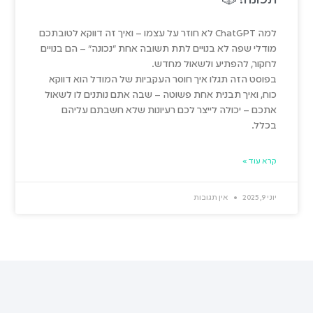
למה ChatGPT לא חוזר על עצמו – ואיך זה דווקא לטובתכם
מודלי שפה לא בנויים לתת תשובה אחת "נכונה" – הם בנויים
לחקור, להפתיע ולשאול מחדש.
בפוסט הזה תגלו איך חוסר העקביות של המודל הוא דווקא
כוח, ואיך תבנית אחת פשוטה – שבה אתם נותנים לו לשאול
אתכם – יכולה לייצר לכם רעיונות שלא חשבתם עליהם
בכלל.
קרא עוד »
יוני 9, 2025
אין תגובות