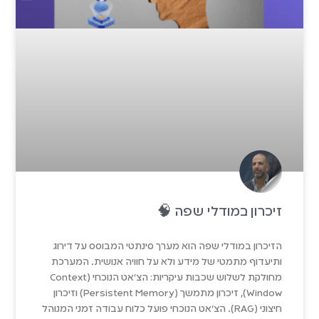
זיכרון במודלי שפה 🧠
הזיכרון במודלי שפה הוא מערך סינתטי המבוסס על דירוג
ותיעדוף מתמטי של מידע ולא על חוויה אנושית. המערכת
מחולקת לשלוש שכבות עיקריות: הצ'אט הנוכחי (Context
Window), זיכרון מתמשך (Persistent Memory) וזיכרון
חיצוני (RAG). הצ'אט הנוכחי פועל כלוח עבודה זמני המנוהל