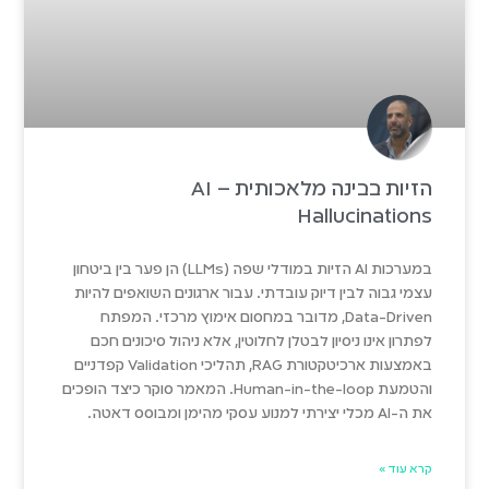
הזיות בבינה מלאכותית – AI
Hallucinations
במערכות AI הזיות במודלי שפה (LLMs) הן פער בין ביטחון
עצמי גבוה לבין דיוק עובדתי. עבור ארגונים השואפים להיות
Data-Driven, מדובר במחסום אימוץ מרכזי. המפתח
לפתרון אינו ניסיון לבטלן לחלוטין, אלא ניהול סיכונים חכם
באמצעות ארכיטקטורת RAG, תהליכי Validation קפדניים
והטמעת Human-in-the-loop. המאמר סוקר כיצד הופכים
את ה-AI מכלי יצירתי למנוע עסקי מהימן ומבוסס דאטה.
קרא עוד »