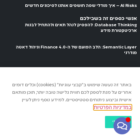
AI Risks – איך מודלי שפה חושפים אותנו לסיכונים חדשים
אנשי כספים זה בשבילכם
Database Thinking: להפסיק לנהל תאים ולהתחיל לבנות
ארכיטקטורת מידע
Semantic Layer: הלב הפועם של ה-Finance 4.0 וניהול דאטה
מודרני
Finance 4.0: המעבר לארכיטקטורת ערך אסטרטגית בעידן ה-AI
באתר זה נעשה שימוש ב"קבצי עוגיות" (cookies) וכלים דומים
Microsoft Fabric & Power BI Web – שלב אחר שלב לדשבורד
אחרים על מנת לספק לכם חווית גלישה טובה יותר, תוכן מותאם
אישית וביצוע ניתוחים סטטיסטיים. למידע נוסף ניתן לעיין
מהפכת הדאטה : Microsoft Fabric Medallion Architecture
ב
מדיניות הפרטיות
עקבו אחרינו
קראתי