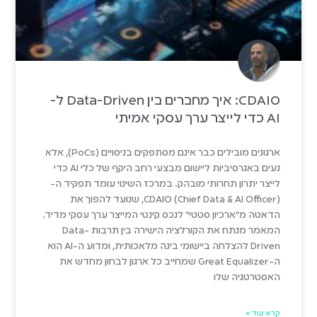
CDAIO: איך מחברים בין Data-Driven ל-
AI כדי לייצר ערך עסקי אמיתי
ארגונים מובילים כבר אינם מסתפקים בניסויים (PoCs), אלא
נעים באגרסיביות ליישום מבצעי רחב היקף של כלי AI כדי
לייצר יתרון תחרותי מובהק. במרכז השינוי עומד תפקיד ה-
CDAIO (Chief Data & AI Officer), שנועד להפוך את
הדאטה מ"ארכיון סטטי" לנכס קינטי המייצר ערך עסקי מדיד.
המאמר מנתח את הקורלציה הישירה בין תרבות Data-
Driven להצלחה ביישומי בינה מלאכותית, ומדוע ה-AI הוא
ה-Great Equalizer שמחייב כל ארגון לבחון מחדש את
האסטרטגיה שלו
קרא עוד »