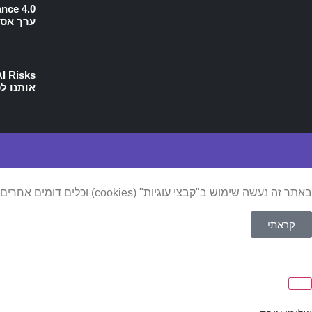
ערך אסטר
אותנו ל
באתר זה נעשה שימוש ב"קבצי עוגיות" (cookies) וכלים דומים אחרים על מנת לספק לכם חווית גלישה טובה יותר, תוכן מותאם אישית וביצוע ניתוחים סטטיסטיים. למידע נוסף ניתן לעיין
קראתי