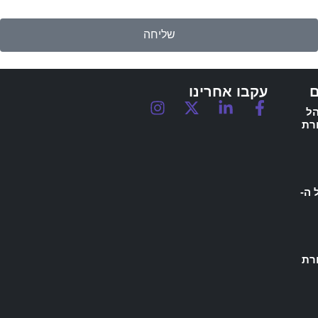
שליחה
ם
עקבו אחרינו
 לנהל
רת
של ה-
טורת